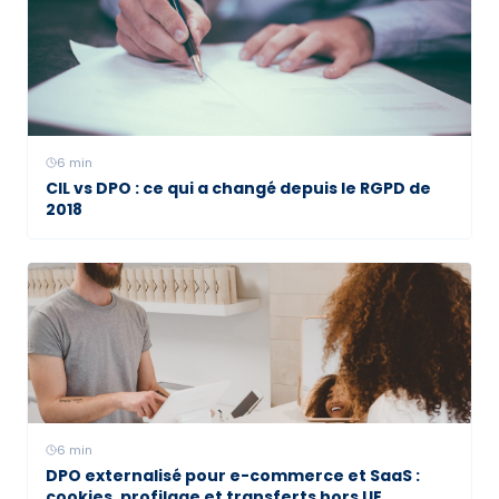
6
min
CIL vs DPO : ce qui a changé depuis le RGPD de
2018
6
min
DPO externalisé pour e-commerce et SaaS :
cookies, profilage et transferts hors UE