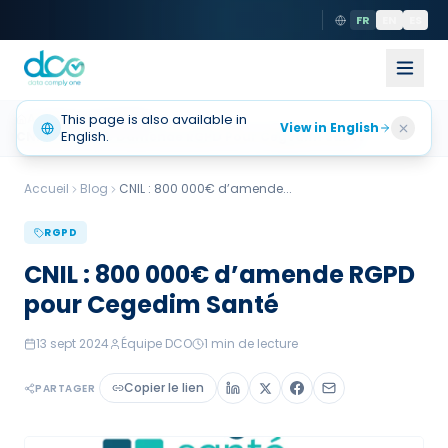
FR
EN
ES
Accueil
This page is also available in
Actualités
View in English
English.
CNIL 800 000e Damende RGPD Pour Cegedim Sante
Accueil
Blog
CNIL : 800 000€ d’amende
...
RGPD
CNIL : 800 000€ d’amende RGPD
pour Cegedim Santé
13 sept 2024
Équipe DCO
1
min de lecture
Copier le lien
PARTAGER