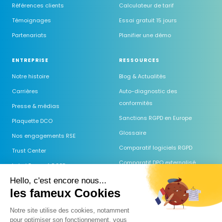
Références clients
Calculateur de tarif
Témoignages
Essai gratuit 15 jours
Partenariats
Planifier une démo
ENTREPRISE
RESSOURCES
Notre histoire
Blog & Actualités
Carrières
Auto-diagnostic des
conformités
Presse & médias
Sanctions RGPD en Europe
Plaquette DCO
Glossaire
Nos engagements RSE
Comparatif logiciels RGPD
Trust Center
Comparatif DPO externalisé
Label Engagé RGPD
Guides & Modèles
Hello, c'est encore nous...
les fameux Cookies
Webinaires
Centre d'aide
Notre site utilise des cookies, notamment
pour optimiser son fonctionnement, vous
FAQ