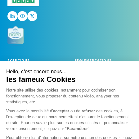
SOLUTIONS
RÉGLEMENTATIONS
Score & Label DCO
RGPD
Hello, c'est encore nous...
les fameux Cookies
Logiciel de conformité
NIS 2
Fonctionnalités clés
AI Act
Notre site utilise des cookies, notamment
pour optimiser son fonctionnement, vous
Logiciel RGPD
DORA
proposer du
contenu vidéo, analyser nos statistiques, etc.
Logiciel NIS 2
Data Act
Vous avez la possibilité d’
accepter
ou de
refuser
ces cookies, à
l’exception de ceux qui nous permettent d’assurer le fonctionnement
Logiciel AI Act
CRA
du site. Pour en savoir plus sur les cookies utilisés et personnaliser
Logiciel DORA
nLPD
votre consentement, cliquez sur "
Paramétrer
".
Logiciel Data Act
ISO 27001
Pour obtenir plus d'informations sur notre gestion des cookies, cliquez