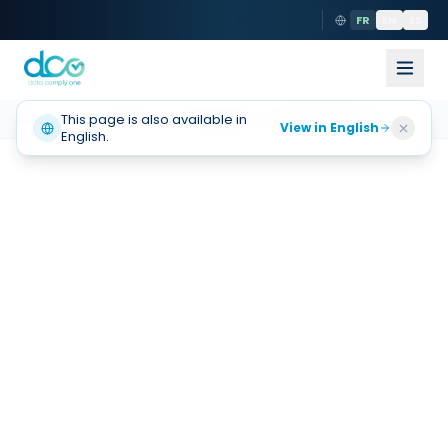
FR
EN
ES
Accueil
This page is also available in
Nos clients
Temoignages
Cas Ville De Lyon
View in English
English.