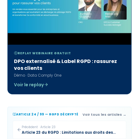
REPLAY WEBINAIRE GRATUIT
DPO externalisé & Label RGPD : rassurez
vos clients
Démo · Data Comply One
Voir le replay
Voir tous les articles →
ARTICLE 24 / 99 — RGPD DÉCRYPTÉ
Précédent
·
Article
23
Article 23 du RGPD : Limitations aux droits des
personnes concernées