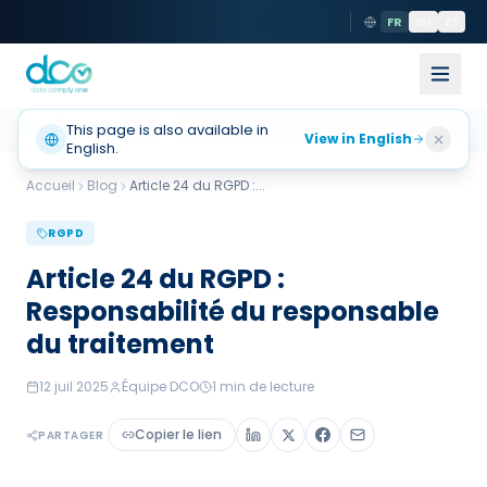
FR
EN
ES
Accueil
This page is also available in
Actualités
Article 24 Du RGPD Que Doit On Retenir
View in English
English.
Accueil
Blog
Article 24 du RGPD :
...
RGPD
Article 24 du RGPD :
Responsabilité du responsable
du traitement
12 juil 2025
Équipe DCO
1
min de lecture
Copier le lien
PARTAGER