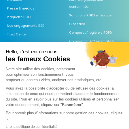
conformités
Presse & médias
Sanctions RGPD en Europe
Plaquette DCO
Glossaire
Nos engagements RSE
Comparatif logiciels RGPD
Trust Center
Comparatif DPO externalisé
Label Engagé RGPD
Guides & Modèles
Hello, c'est encore nous...
les fameux Cookies
Webinaires
Centre d'aide
Notre site utilise des cookies, notamment
pour optimiser son fonctionnement, vous
FAQ
proposer du
contenu vidéo, analyser nos statistiques, etc.
Guide AI Act
Vous avez la possibilité d’
accepter
ou de
refuser
ces cookies, à
Comparatif des IA (RGPD)
l’exception de ceux qui nous permettent d’assurer le fonctionnement
du site. Pour en savoir plus sur les cookies utilisés et personnaliser
Prospection & IA 2026
votre consentement, cliquez sur "
Paramétrer
".
Pour obtenir plus d'informations sur notre gestion des cookies, cliquez
ici.
Mentions légales
Politique de confidentialité
Politique cookies
Lire la politique de confidentialité