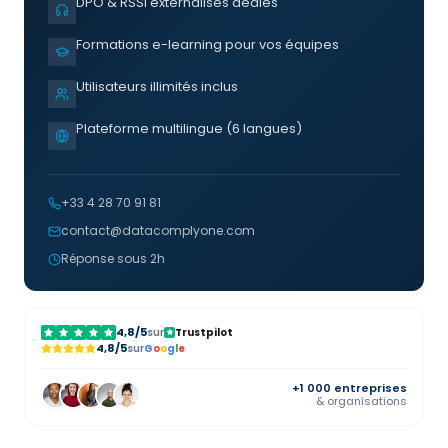
DPO & RSSI externalisés dédiés
Formations e-learning pour vos équipes
Utilisateurs illimités inclus
Plateforme multilingue (6 langues)
+33 4 28 70 91 81
contact@datacomplyone.com
Réponse sous 2h
4,8/5
sur
Trustpilot
4,8/5
sur
G
o
o
g
l
e
+1 000 entreprises
& organisations