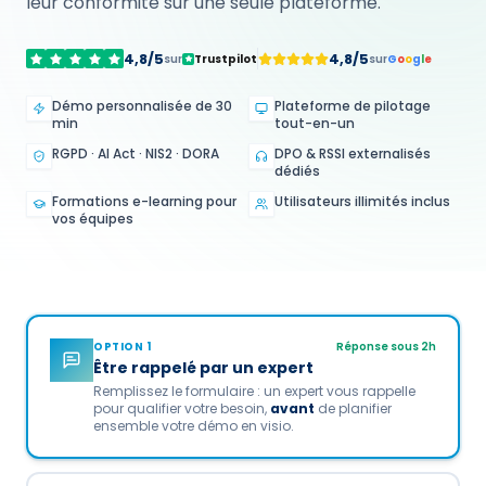
leur conformité sur une seule plateforme.
4,8/5
4,8/5
sur
Trustpilot
sur
G
o
o
g
l
e
Démo personnalisée de 30
Plateforme de pilotage
min
tout-en-un
RGPD · AI Act · NIS2 · DORA
DPO & RSSI externalisés
dédiés
Formations e-learning pour
Utilisateurs illimités inclus
vos équipes
OPTION 1
Réponse sous 2h
Être rappelé par un expert
Remplissez le formulaire : un expert vous rappelle
pour qualifier votre besoin,
avant
de planifier
ensemble votre démo en visio.