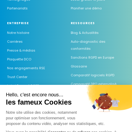
Partenariats
Planifier une démo
ENTREPRISE
RESSOURCES
Notre histoire
Blog & Actualités
Carrières
Auto-diagnostic des
conformités
Presse & médias
Sanctions RGPD en Europe
Plaquette DCO
Glossaire
Nos engagements RSE
Comparatif logiciels RGPD
Trust Center
Comparatif DPO externalisé
Label Engagé RGPD
Guides & Modèles
Hello, c'est encore nous...
les fameux Cookies
Webinaires
Centre d'aide
Notre site utilise des cookies, notamment
pour optimiser son fonctionnement, vous
FAQ
proposer du
contenu vidéo, analyser nos statistiques, etc.
Guide AI Act