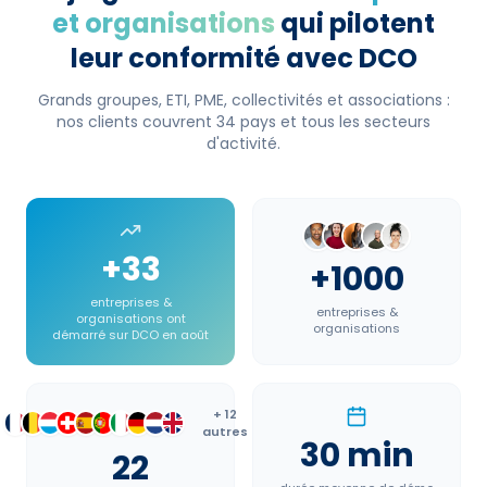
et organisations
qui pilotent
leur conformité avec DCO
Grands groupes, ETI, PME, collectivités et associations :
nos clients couvrent 34 pays et tous les secteurs
d'activité.
+
33
+
1000
entreprises &
entreprises &
organisations ont
organisations
démarré sur DCO en
août
+ 12
autres
30
min
22