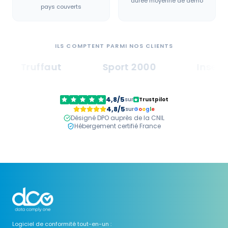
durée moyenne de démo
pays couverts
ILS COMPTENT PARMI NOS CLIENTS
Truffaut
Sport 2000
Inser
4,8/5
sur
Trustpilot
4,8/5
sur
G
o
o
g
l
e
Désigné DPO auprès de la CNIL
Hébergement certifié France
Logiciel de conformité tout-en-un :