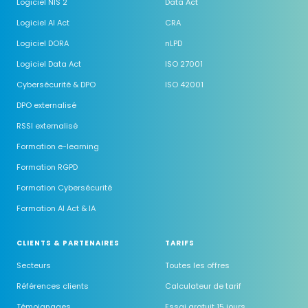
Logiciel NIS 2
Data Act
Logiciel AI Act
CRA
Logiciel DORA
nLPD
Logiciel Data Act
ISO 27001
Cybersécurité & DPO
ISO 42001
DPO externalisé
RSSI externalisé
Formation e-learning
Formation RGPD
Formation Cybersécurité
Formation AI Act & IA
CLIENTS & PARTENAIRES
TARIFS
Secteurs
Toutes les offres
Références clients
Calculateur de tarif
Témoignages
Essai gratuit 15 jours