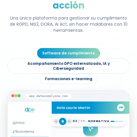
acción
Una única plataforma para gestionar su cumplimiento
de RGPD, NIS2, DORA, AI Act, sin hacer malabares con 10
herramientas.
Software de cumplimiento
Acompañamiento DPO externalizado, IA y
Ciberseguridad
Formaciones e-learning
app.datacomplyone.com
Hola Laurie Martin
LM
DIAGNÓSTICO MULTI-
03
/
09
·
DIAGNÓSTICO
Inicio
REGULACIÓN
Cuestionarios de auditoría guiados
Ecosistema