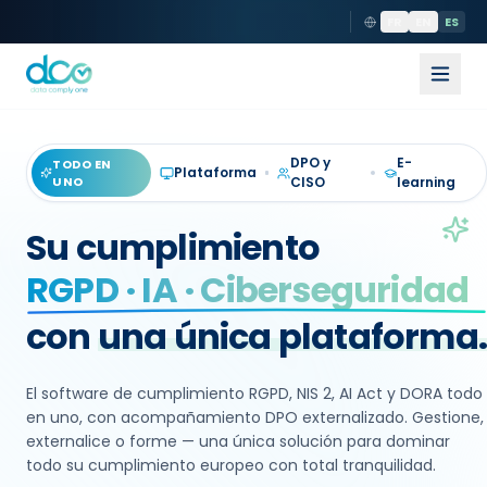
FR
EN
ES
DPO y
E-
TODO EN
Plataforma
UNO
CISO
learning
Su cumplimiento
RGPD · IA · Ciberseguridad
con
una única plataforma
El software de cumplimiento RGPD, NIS 2, AI Act y DORA todo
en uno, con acompañamiento DPO externalizado. Gestione,
externalice o forme — una única solución para dominar
todo su cumplimiento europeo con total tranquilidad.