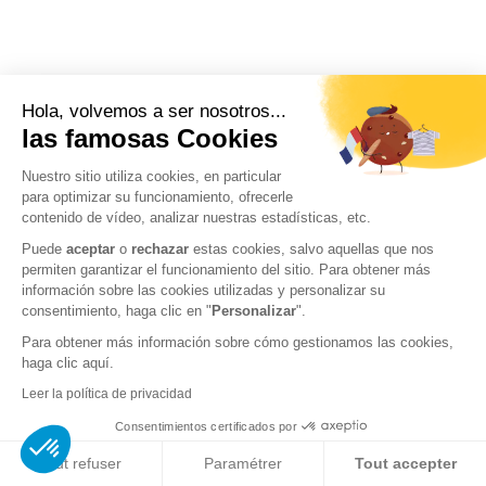
UN EQUIPO DE EXPERTOS DEDICADOS
Un equipo de
expertos
a
Chatee con un experto en
DCO
Hola, volvemos a ser nosotros...
Disponible · Respuesta en 2h
su lado
las famosas Cookies
👋 Hola, nuestro
Expertos en DCO
DPOs, CISOs, abogados especializados en IA y
Nuestro sitio utiliza cookies, en particular
Estamos disponibles para discutir
especialistas en regulación: un equipo multidisciplinar
para optimizar su funcionamiento, ofrecerle
sus necesidades de
que le apoya en todos los marcos de cumplimiento
contenido de vídeo, analizar nuestras estadísticas, etc.
cumplimiento.
europeos.
Puede
aceptar
o
rechazar
estas cookies, salvo aquellas que nos
RGPD · AI Act · DORA · NIS2
.
permiten garantizar el funcionamiento del sitio. Para obtener más
Sin compromiso, consulta gratuita de
información sobre las cookies utilizadas y personalizar su
30 minutos.
consentimiento, haga clic en "
Personalizar
".
Para obtener más información sobre cómo gestionamos las cookies,
Responda en 2h
haga clic
aquí.
Más de 1.000 organizaciones
Presupuesto personalizado
Leer la política de privacidad
Demander une démo
Consentimientos certificados por
Programar una llamada
→
Réponse d'un expert sous 2h
Tout refuser
Paramétrer
Tout accepter