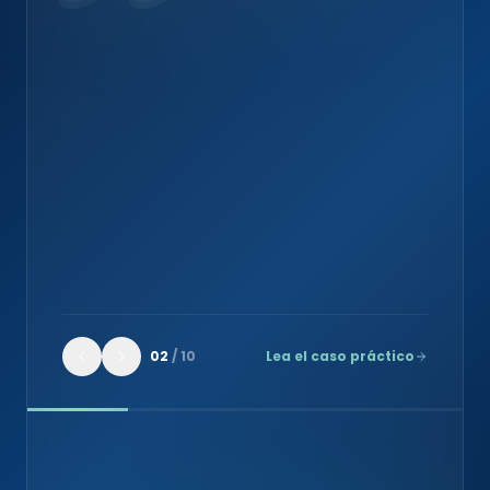
efficacement les besoins métiers
RGPD. Un écosystème complet
avec une base documentaire
fournie. »
Bryann
EX
DSI
·
Exaprobe (Groupe Econocom)
02
/
10
Lea el caso práctico