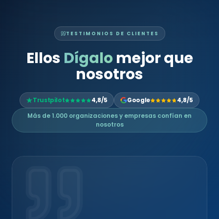
TESTIMONIOS DE CLIENTES
Ellos
Dígalo
mejor que
nosotros
Trustpilot
4,8/5
Google
4,8/5
Más de 1.000 organizaciones y empresas confían en
nosotros
RESEÑA VERIFICADA
« Un outil simple sans être
simpliste, qui permet une prise en
main rapide tout en couvrant