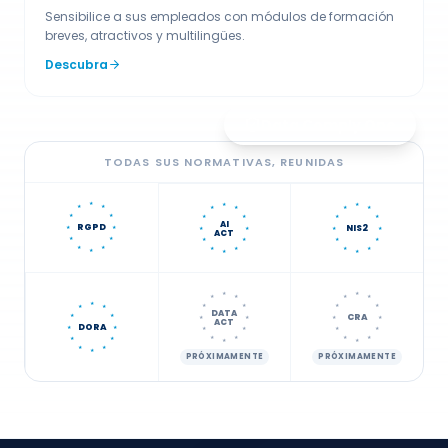
breves, atractivos y multilingües.
Descubra
Data Comply One
TODAS SUS NORMATIVAS, REUNIDAS
★
★
★
★
★
★
★
★
★
★
★
★
★
★
★
AI
RGPD
NIS2
★
★
★
★
★
★
ACT
★
★
★
★
★
★
★
★
★
★
★
★
★
★
★
★
★
★
★
★
★
★
★
★
★
★
★
★
DATA
CRA
★
★
★
★
★
★
ACT
DORA
★
★
★
★
★
★
★
★
★
★
★
★
★
★
★
★
★
PRÓXIMAMENTE
PRÓXIMAMENTE