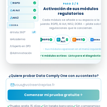
RGPD
NIS2
AI Act
RGPD
AI Act
NIS2
DORA
Vista 360°
3
Academia
Experto en DPO
Análisis multi-regulación · Score
global en curso
Administración
¿Quiere probar Data Comply One con
su
contexto?
Comenzar mi prueba gratuita
Prueba gratis 15 días
Sin tarjeta bancaria
Sin compromiso
Al enviar este formulario, acepta que sus datos sean tratados por Data