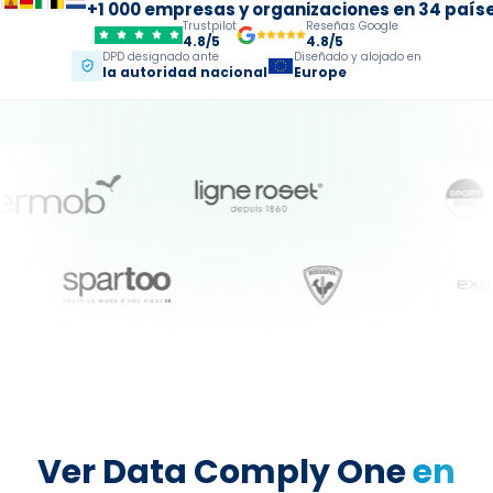
+1 000 empresas y organizaciones en 34 país
Trustpilot
Reseñas Google
4.8/5
4.8/5
DPD designado ante
Diseñado y alojado en
la autoridad nacional
Europe
Ver Data Comply One
en