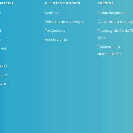
MATIVA
CLIENTES Y SOCIOS
PRECIOS
D
Sectores
Todos los planes
2
Referencias de clientes
Calculadora de prec
t
Testimonios
Prueba gratuita de 1
días
A
Asociaciones
Reservar una
 Act
demostración
DGDD
27001
42001