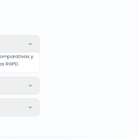
 comparativas y
as RGPD.