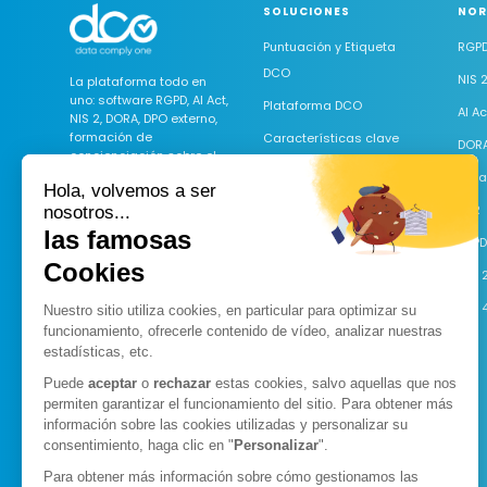
SOLUCIONES
NOR
Puntuación y Etiqueta
RGP
DCO
NIS 
La plataforma todo en
uno: software RGPD, AI Act,
Plataforma DCO
AI Ac
NIS 2, DORA, DPO externo,
formación de
Características clave
DOR
concienciación sobre el
Software RGPD
RGPD y ciberseguridad.
Data
Hola, volvemos a ser
Software NIS 2
LCR
nosotros...
las famosas
Software AI Act
LOP
Cookies
Software DORA
ISO 
Software Data Act
ISO 
Nuestro sitio utiliza cookies, en particular para optimizar su
funcionamiento, ofrecerle contenido de vídeo, analizar nuestras
Ciberseguridad y DPO
estadísticas, etc.
DPO externalizado
Puede
aceptar
o
rechazar
estas cookies, salvo aquellas que nos
CISO externalizado
permiten garantizar el funcionamiento del sitio. Para obtener más
información sobre las cookies utilizadas y personalizar su
Formación e-learning
consentimiento, haga clic en "
Personalizar
".
Formación en RGPD
Para obtener más información sobre cómo gestionamos las