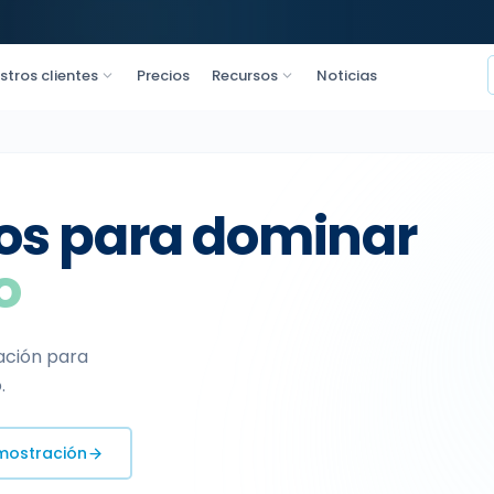
stros clientes
Precios
Recursos
Noticias
sos para dominar
o
ación para
.
emostración