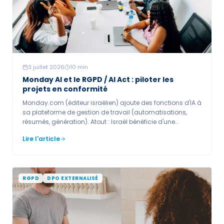
3 juillet 2026
10
min
Monday AI et le RGPD / AI Act : piloter les
projets en conformité
Monday.com (éditeur israélien) ajoute des fonctions d'IA à
sa plateforme de gestion de travail (automatisations,
résumés, génération). Atout : Israël bénéficie d'une
décision d'adéquation UE, ce qui facilite les transferts.
Lire l'article
Enjeux : données de projet (parfois RH ou clients),
gouvernance des accès et transparence des contenus.
Vérifier le DPA et l'entraînement.
RGPD
DPO EXTERNALISÉ