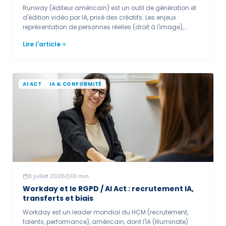
Runway (éditeur américain) est un outil de génération et
d'édition vidéo par IA, prisé des créatifs. Les enjeux :
représentation de personnes réelles (droit à l'image),
marquage/divulgation des contenus (article 50) et
Lire l'article
transferts hors UE (CLOUD Act). Le régime allégé pour les
œuvres manifestement artistiques ne dispense pas d'une
divulgation minimale.
AI ACT
IA & CONFORMITÉ
8 juillet 2026
10
min
Workday et le RGPD / AI Act : recrutement IA,
transferts et biais
Workday est un leader mondial du HCM (recrutement,
talents, performance), américain, dont l'IA (Illuminate)