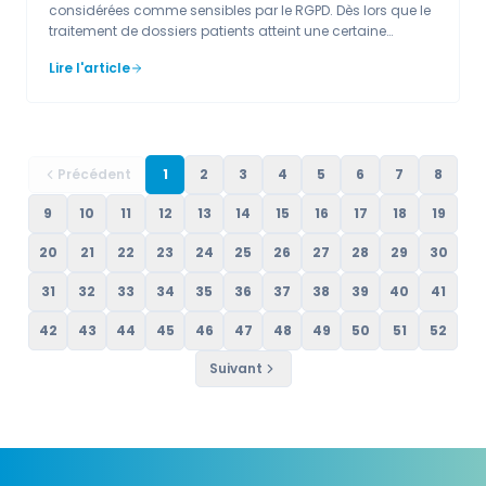
considérées comme sensibles par le RGPD. Dès lors que le
traitement de dossiers patients atteint une certaine
échelle, la désignation d'un DPO devient recommandée
Lire l'article
voire obligatoire. Un DPO externalisé sécurise les dossiers,
l'imagerie et les logiciels métier tout en préservant le temps
de soin des praticiens.
Précédent
1
2
3
4
5
6
7
8
9
10
11
12
13
14
15
16
17
18
19
20
21
22
23
24
25
26
27
28
29
30
31
32
33
34
35
36
37
38
39
40
41
42
43
44
45
46
47
48
49
50
51
52
Suivant