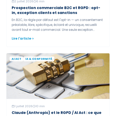
2 juillet 2026
6
min
Prospection commerciale B2C et RGPD : opt-
in, exception clients et sanctions
En B2C, la règle par défaut est l'opt-in — un consentement
préalable, libre, spécifique, éclairé et univoque, recueilli
avant tout e-mail commercial. Une seule exception
encadrée : la prospection de vos propres clients sur des
Lire l'article
produits analogues. La qualité et la preuve du
consentement sont au cœur des sanctions CNIL. Depuis
2026, les pixels de suivi marketing exigent en plus un
consentement dédié.
AI ACT
IA & CONFORMITÉ
1 juillet 2026
10
min
Claude (Anthropic) et le RGPD / AI Act : ce que