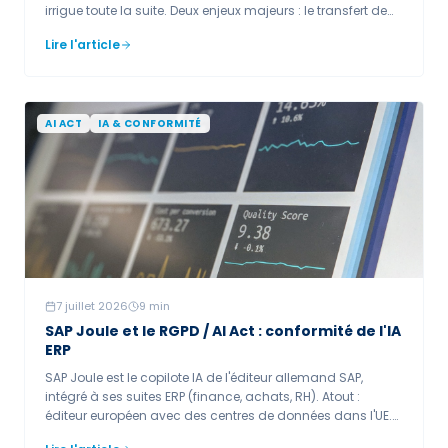
irrigue toute la suite. Deux enjeux majeurs : le transfert de
données RH vers les États-Unis (CLOUD Act) et la
Lire l'article
classification haut risque du recrutement IA (Annexe III).
Aux États-Unis, une action collective sur des biais de
présélection algorithmique illustre le risque
discriminatoire.
AI ACT
IA & CONFORMITÉ
7 juillet 2026
9
min
SAP Joule et le RGPD / AI Act : conformité de l'IA
ERP
SAP Joule est le copilote IA de l'éditeur allemand SAP,
intégré à ses suites ERP (finance, achats, RH). Atout :
éditeur européen avec des centres de données dans l'UE.
Enjeux : Joule opère sur un périmètre très large de données