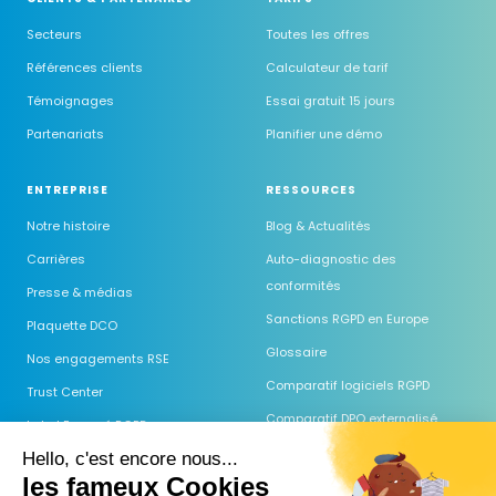
Secteurs
Toutes les offres
Références clients
Calculateur de tarif
Témoignages
Essai gratuit 15 jours
Partenariats
Planifier une démo
ENTREPRISE
RESSOURCES
Notre histoire
Blog & Actualités
Carrières
Auto-diagnostic des
conformités
Presse & médias
Sanctions RGPD en Europe
Plaquette DCO
Glossaire
Nos engagements RSE
Comparatif logiciels RGPD
Trust Center
Comparatif DPO externalisé
Label Engagé RGPD
Guides & Modèles
Hello, c'est encore nous...
les fameux Cookies
Webinaires