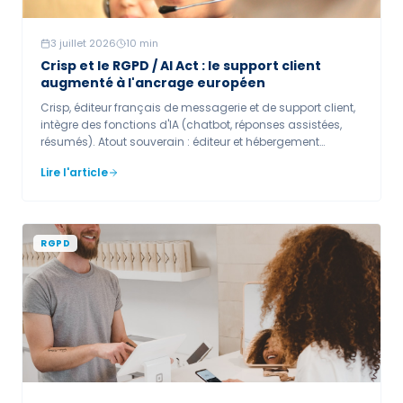
3 juillet 2026
10
min
Crisp et le RGPD / AI Act : le support client
augmenté à l'ancrage européen
Crisp, éditeur français de messagerie et de support client,
intègre des fonctions d'IA (chatbot, réponses assistées,
résumés). Atout souverain : éditeur et hébergement
européens. Les enjeux restent la transparence du chatbot
Lire l'article
(article 50), le traitement des données clients (parfois
sensibles) dans les conversations et la supervision des
réponses automatiques.
RGPD