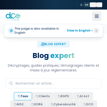
FR
EN
ES
Accueil
This page is also available in
Actualités
View in English
English.
BLOG EXPERT
Blog
expert
Décryptages, guides pratiques, témoignages clients et
mises à jour réglementaires.
Tous
Clients
RGPD
AI Act
NIS2
DORA
Cybersécurité
DCO