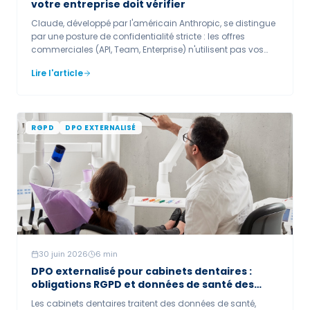
votre entreprise doit vérifier
Claude, développé par l'américain Anthropic, se distingue
par une posture de confidentialité stricte : les offres
commerciales (API, Team, Enterprise) n'utilisent pas vos
données pour l'entraînement par défaut et disposent d'un
Lire l'article
DPA, de certifications de sécurité et d'une gouvernance IA
formalisée. Pour les offres grand public, vérifiez les
paramètres de confidentialité. Anthropic reste une société
américaine (CLOUD Act).
RGPD
DPO EXTERNALISÉ
30 juin 2026
6
min
DPO externalisé pour cabinets dentaires :
obligations RGPD et données de santé des
patients
Les cabinets dentaires traitent des données de santé,