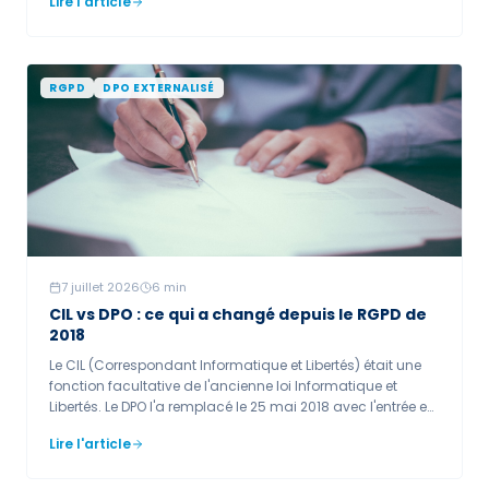
Lire l'article
finance et RH, ce qui appelle une gouvernance des accès
stricte, une possible qualification en haut risque (usages
RH), et le volet DORA pour les entités financières.
RGPD
DPO EXTERNALISÉ
7 juillet 2026
6
min
CIL vs DPO : ce qui a changé depuis le RGPD de
2018
Le CIL (Correspondant Informatique et Libertés) était une
fonction facultative de l'ancienne loi Informatique et
Libertés. Le DPO l'a remplacé le 25 mai 2018 avec l'entrée en
application du RGPD : sa désignation est obligatoire dans
Lire l'article
certains cas, ses missions sont élargies et son
indépendance renforcée.