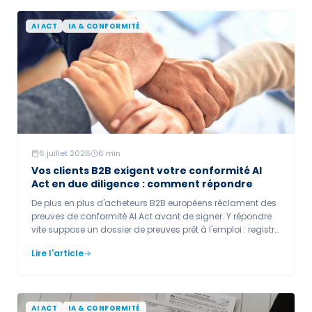
AI ACT
IA & CONFORMITÉ
6 juillet 2026
6
min
Vos clients B2B exigent votre conformité AI
Act en due diligence : comment répondre
De plus en plus d'acheteurs B2B européens réclament des
preuves de conformité AI Act avant de signer. Y répondre
vite suppose un dossier de preuves prêt à l'emploi : registre
des systèmes, classification, documentation, clauses
Lire l'article
contractuelles et, idéalement, un trust center. C'est un
accélérateur de vente, pas une contrainte.
AI ACT
IA & CONFORMITÉ