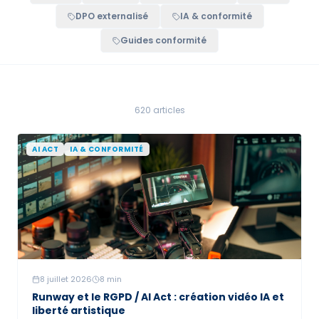
DPO externalisé
IA & conformité
Guides conformité
620 articles
AI ACT
IA & CONFORMITÉ
8 juillet 2026
8
min
Runway et le RGPD / AI Act : création vidéo IA et
liberté artistique