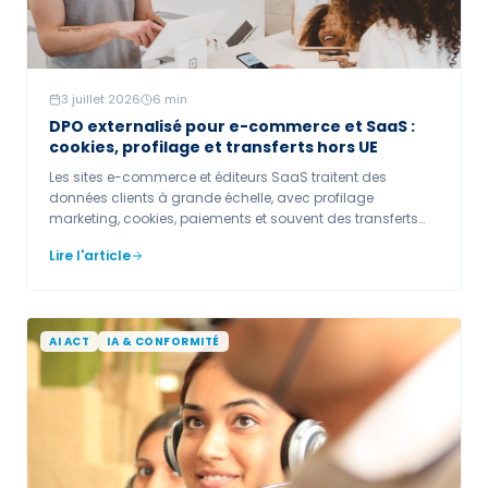
3 juillet 2026
6
min
DPO externalisé pour e-commerce et SaaS :
cookies, profilage et transferts hors UE
Les sites e-commerce et éditeurs SaaS traitent des
données clients à grande échelle, avec profilage
marketing, cookies, paiements et souvent des transferts
hors UE. Le suivi systématique des utilisateurs peut rendre
Lire l'article
la désignation d'un DPO obligatoire. Un DPO externalisé
cadre les cookies, le profilage et les transferts
internationaux.
AI ACT
IA & CONFORMITÉ