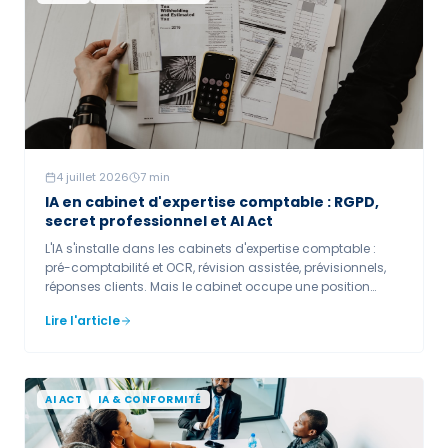
4 juillet 2026
7
min
IA en cabinet d'expertise comptable : RGPD,
secret professionnel et AI Act
L'IA s'installe dans les cabinets d'expertise comptable :
pré-comptabilité et OCR, révision assistée, prévisionnels,
réponses clients. Mais le cabinet occupe une position
particulière au regard du RGPD — une « triple casquette » —
Lire l'article
et reste tenu au secret professionnel. Encadrer l'IA est une
condition de confiance vis-à-vis des clients.
AI ACT
IA & CONFORMITÉ