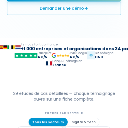
Demander une démo
Ils nous font confiance
+1 000 entreprises et organisations dans 34 p
Trustpilot
Avis Google
DPO désigné
4.8/5
4.8/5
CNIL
Conçu & hébergé en
France
29
études de cas détaillées — chaque témoignage
ouvre sur une fiche complète.
FILTRER PAR SECTEUR
Tous les secteurs
Digital & Tech