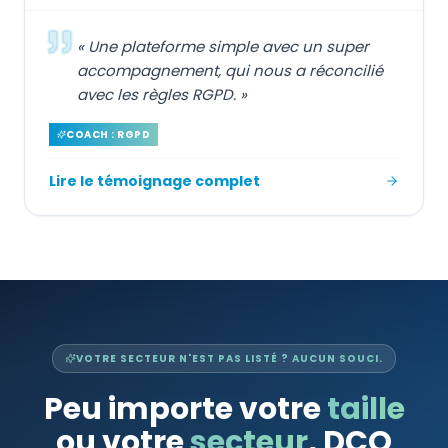
«
Une plateforme simple avec un super
accompagnement, qui nous a réconcilié
avec les règles RGPD.
»
COACH : RGPD
Lire le témoignage complet
VOTRE SECTEUR N'EST PAS LISTÉ ? AUCUN SOUCI.
Peu importe votre
taille
ou votre
secteur
, DCO