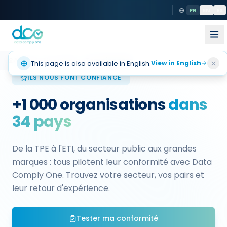
FR
EN
ES
Accueil
Nos clients
Temoignages
This page is also available in English.
View in English
ILS NOUS FONT CONFIANCE
+1 000 organisations
dans
34 pays
De la TPE à l'ETI, du secteur public aux grandes
marques : tous pilotent leur conformité avec Data
Comply One. Trouvez votre secteur, vos pairs et
leur retour d'expérience.
Tester ma conformité