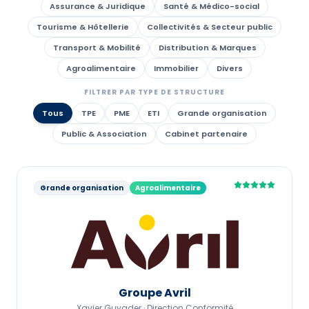
Assurance & Juridique
Santé & Médico-social
Tourisme & Hôtellerie
Collectivités & Secteur public
Transport & Mobilité
Distribution & Marques
Agroalimentaire
Immobilier
Divers
FILTRER PAR TYPE DE STRUCTURE
Tous
TPE
PME
ETI
Grande organisation
Public & Association
Cabinet partenaire
Grande organisation
Agroalimentaire
Groupe Avril
Xavier Guyader ·
Direction Conformité