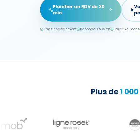
Planifier un RDV de 30
Vo
min
pe
Sans engagement
Réponse sous 2h
Tarif fixe · cons
Plus de
1 000