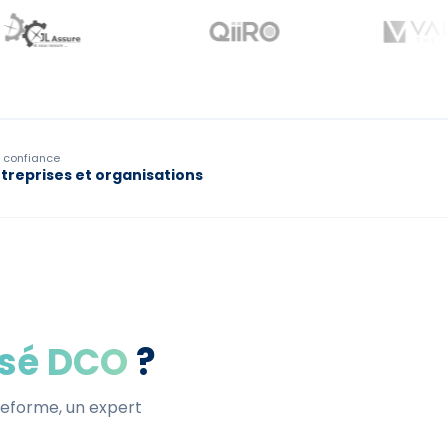
t confiance
ntreprises et organisations
isé DCO
?
ateforme, un expert