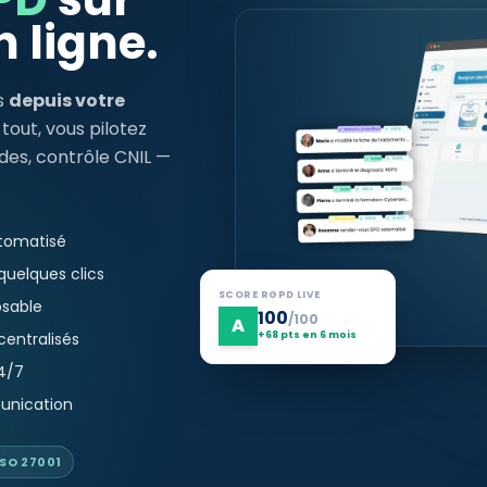
 ligne.
s
depuis votre
 tout, vous pilotez
des, contrôle CNIL —
utomatisé
quelques clics
SCORE RGPD LIVE
osable
100
/100
A
centralisés
+68 pts en 6 mois
4/7
unication
SO 27001