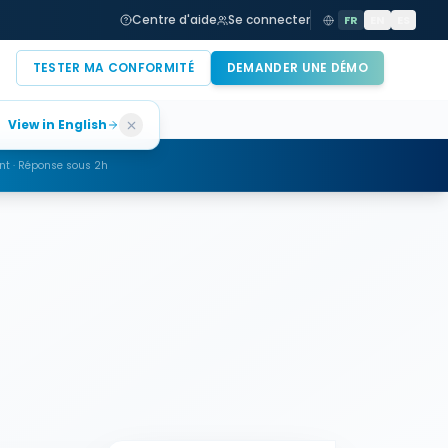
 ?
Baromètre 2026 : où en sont vraiment les entreprises face au RGPD,
Centre d'aide
Se connecter
FR
EN
ES
TESTER MA CONFORMITÉ
DEMANDER UNE DÉMO
View in English
t · Réponse sous 2h