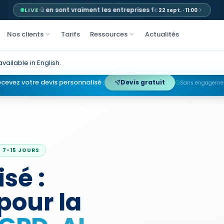
 où en sont vraiment les entreprises face au RGPD, à l'AI Act et à NIS2
LIVE
22 sept. · 11:00
Nos clients
Tarifs
Ressources
Actualités
available in English.
cevez votre devis personnalisé :
Devis gratuit
Sans engagemen
 7-15 JOURS
sé :
pour la