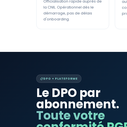
Officialisation rapide auprès de
au
la CNIL. Opérationnel dès le
co
démarrage, pas de délais
pr
d'onboarding.
DPO + PLATEFORME
Le DPO par
abonnement.
Toute votre
conformité RG