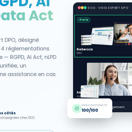
GPD, AI
DCO · VISIO EXPERT DPO
Data Act
Parle
rt DPO, désigné
es 4 réglementations
Rebecca
DPO
 — RGPD, AI Act, nLPD
nifiée, un
e assistance en cas
Sophie
Juriste RGPD
PASS CONFORMITÉ
30 min
Sans engagement
100/100
os côtés
accompagnées chez DCO