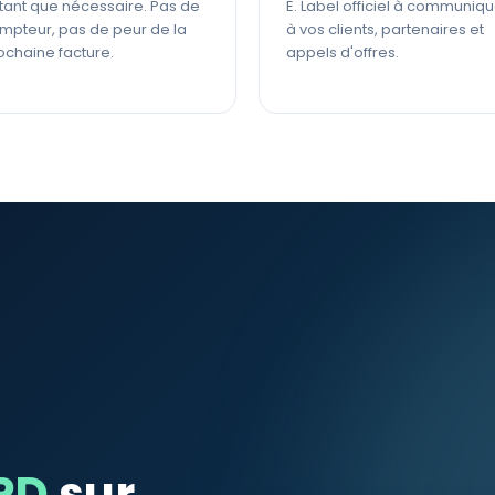
tant que nécessaire. Pas de
E. Label officiel à communiqu
mpteur, pas de peur de la
à vos clients, partenaires et
ochaine facture.
appels d'offres.
PD
sur