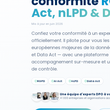
conformité
R
Act, nLPD & 
Mis à jour en juin 2026
Confiez votre conformité à un expe
officiellement. Il pilote pour vous l
européennes majeures de la donnée
et Data Act — avec une plateforme u
accompagnement sur-mesure et un
de contrôle.
RGPD
AI Act
nLPD
Data Act
Une équipe d'experts DPO à v
+1 000 entreprises et organisations 