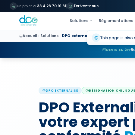
+33 4 28 70 91 81
Écrivez-nous
Baromètre 2026 :
Un projet ?
Solutions
Réglementations
Accueil
Solutions
DPO externalisé
This page is also 
Re
·
DEVIS EN 2H
DPO EXTERNALISÉ
DÉSIGNATION CNIL SOUS
DPO Externali
votre expert 