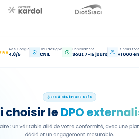
Avis Google
DPO désigné
Déploiement
Ils nous fon
4.8/5
CNIL
Sous 7-15 jours
+1 000 e
LES 8 BÉNÉFICES CLÉS
 choisir le
DPO external
aire : un véritable allié de votre conformité, avec une pl
dédié et un engagement mesurable.