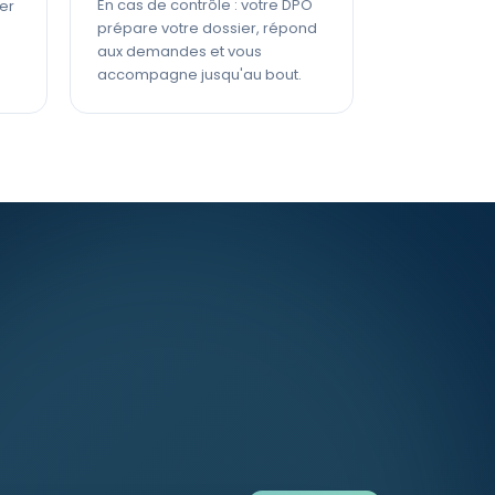
En cas de contrôle : votre DPO
er
prépare votre dossier, répond
aux demandes et vous
accompagne jusqu'au bout.