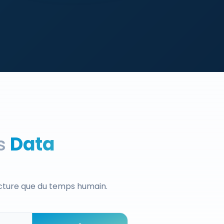
s
Data
acture que du temps humain.