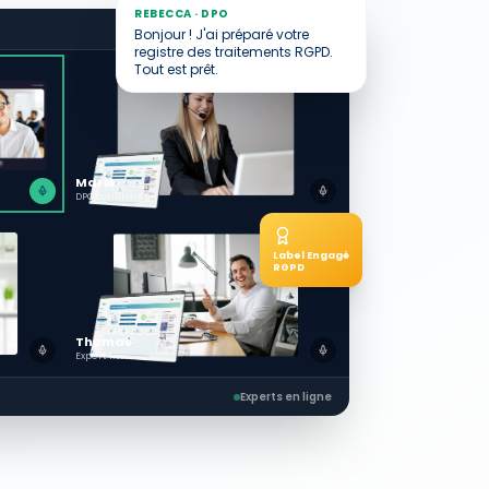
REBECCA · DPO
LIVE
Bonjour ! J'ai préparé votre
registre des traitements RGPD.
Tout est prêt.
Marie
DPO confirmée
Label Engagé
RGPD
Thomas
Expert RSSI
Experts en ligne