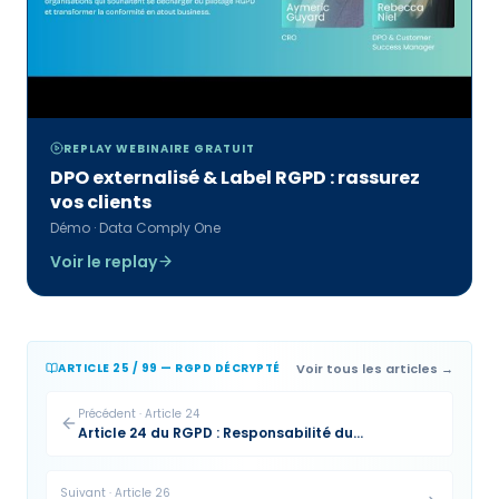
REPLAY WEBINAIRE GRATUIT
DPO externalisé & Label RGPD : rassurez
vos clients
Démo · Data Comply One
Voir le replay
Voir tous les articles →
ARTICLE 25 / 99 — RGPD DÉCRYPTÉ
Précédent
·
Article
24
Article 24 du RGPD : Responsabilité du
responsable du traitement
Suivant
·
Article
26