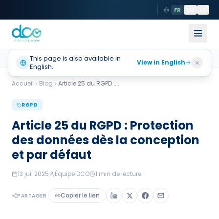
FR
EN
ES
Accueil
This page is also available in
Actualités
Article 25 Du RGPD Que Doit On Retenir
View in English
English.
Accueil
Blog
Article 25 du RGPD :
...
RGPD
Article 25 du RGPD : Protection
des données dès la conception
et par défaut
13 juil 2025
Équipe DCO
1
min de lecture
Copier le lien
PARTAGER