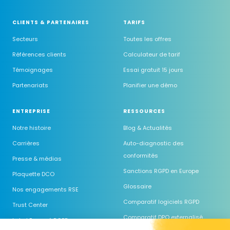
CLIENTS & PARTENAIRES
TARIFS
Secteurs
Toutes les offres
Références clients
Calculateur de tarif
Témoignages
Essai gratuit 15 jours
Partenariats
Planifier une démo
ENTREPRISE
RESSOURCES
Notre histoire
Blog & Actualités
Carrières
Auto-diagnostic des
conformités
Presse & médias
Sanctions RGPD en Europe
Plaquette DCO
Glossaire
Nos engagements RSE
Comparatif logiciels RGPD
Trust Center
Comparatif DPO externalisé
Label Engagé RGPD