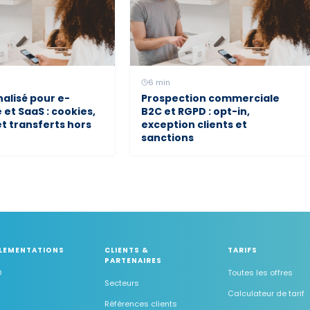
6
min
alisé pour e-
Prospection commerciale
t SaaS : cookies,
B2C et RGPD : opt-in,
et transferts hors
exception clients et
sanctions
LEMENTATIONS
CLIENTS &
TARIFS
PARTENAIRES
D
Toutes les offres
Secteurs
2
Calculateur de tarif
Références clients