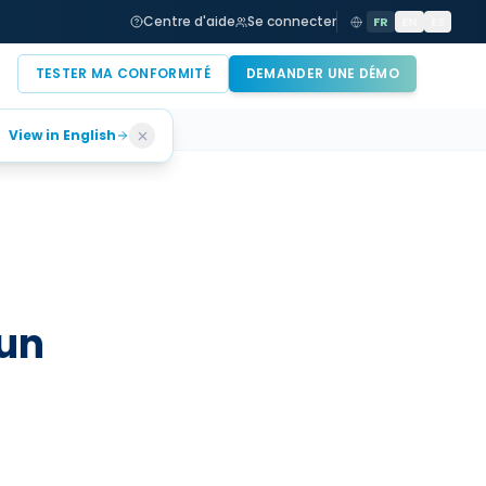
 NIS2 ?
Baromètre 2026 : où en sont vraiment les entreprises face au 
Centre d'aide
Se connecter
FR
EN
ES
TESTER MA CONFORMITÉ
DEMANDER UNE DÉMO
View in English
 un