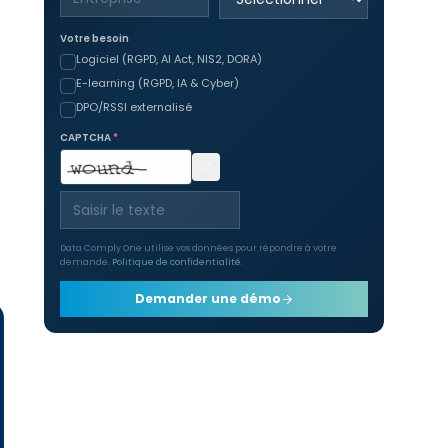
Votre besoin
Logiciel (RGPD, AI Act, NIS2, DORA)
E-learning (RGPD, IA & Cyber)
DPO/RSSI externalisé
CAPTCHA
*
Data Comply One utilise vos données pour répondre à votre
demande.
Politique de confidentialité
.
Demander une démo