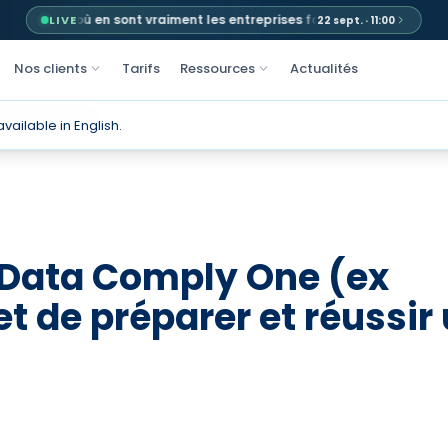
026 : où en sont vraiment les entreprises face au RGPD, à l'AI Act et à
LIVE
22 sept. · 11:00
Nos clients
Tarifs
Ressources
Actualités
 Permet De Pre…
available in English.
 Data Comply One (ex
 de préparer et réussir