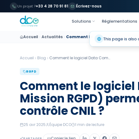
+33 4 28 70 91 81
Écrivez-nous
Baromètre 2
Un projet ?
Solutions
Réglementations
Accueil
Actualités
Comment Le Logiciel Mission RGPD
This page is also 
Accueil
Blog
Comment le logiciel Data Comply
...
RGPD
Comment le logiciel
Mission RGPD) permet
contrôle CNIL ?
25 avr 2025
Équipe DCO
1
min de lecture
Copier le lien
PARTAGER