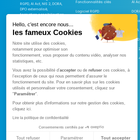
Fonctionnalités clés
AI Ac
RGPD, AI Act, NIS 2, DORA,
DPO externalisé,
Logiciel RGPD
DOR
formation sensibilisation
RGPD et cybersécurité.
Logiciel NIS 2
Data
Hello, c'est encore nous...
Logiciel AI Act
CRA
les fameux Cookies
Logiciel DORA
nLPD
Notre site utilise des cookies,
Logiciel Data Act
ISO 
notamment pour optimiser son
fonctionnement, vous proposer du
contenu vidéo, analyser nos
Cybersécurité & DPO
ISO 
statistiques, etc.
DPO externalisé
Vous avez la possibilité d’
accepter
ou de
refuser
ces cookies, à
l’exception de ceux qui nous permettent d’assurer le
RSSI externalisé
fonctionnement du site. Pour en savoir plus sur les cookies
Formation e-learning
utilisés et personnaliser votre consentement, cliquez sur
"
Paramétrer
".
Formation RGPD
Pour obtenir plus d'informations sur notre gestion des cookies,
Formation Cybersécurité
cliquez
ici.
Formation AI Act & IA
Lire la politique de confidentialité
Consentements certifiés par
Tout refuser
Paramétrer
Tout accepter