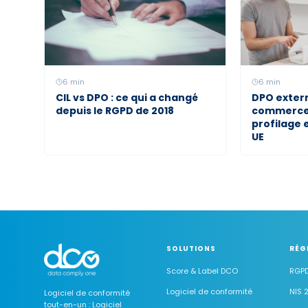
6
min
6
min
CIL vs DPO : ce qui a changé
DPO extern
depuis le RGPD de 2018
commerce e
profilage 
UE
SOLUTIONS
RÉG
Score & Label DCO
RGP
Logiciel de conformité
NIS 
Logiciel de conformité
tout-en-un : Logiciel