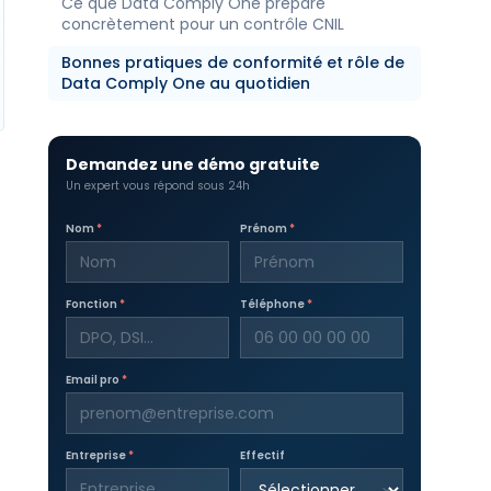
Ce que Data Comply One prépare
concrètement pour un contrôle CNIL
Bonnes pratiques de conformité et rôle de
Data Comply One au quotidien
Demandez une démo gratuite
Un expert vous répond sous 24h
Nom
*
Prénom
*
Fonction
*
Téléphone
*
Email pro
*
Entreprise
*
Effectif