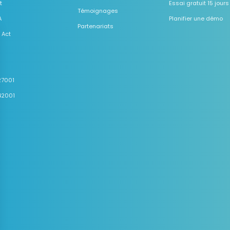
t
Essai gratuit 15 jours
Témoignages
A
Planifier une démo
Partenariats
 Act
27001
42001