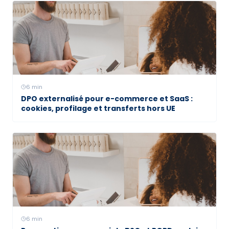
6
min
DPO externalisé pour e-commerce et SaaS :
cookies, profilage et transferts hors UE
6
min