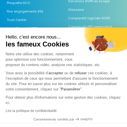
Sanctions RGPD en Europe
Plaquette DCO
Glossaire
Nos engagements RSE
Comparatif logiciels RGPD
Trust Center
Comparatif DPO externalisé
Label Engagé RGPD
Guides & Modèles
Hello, c'est encore nous...
les fameux Cookies
Webinaires
Centre d'aide
Notre site utilise des cookies, notamment
pour optimiser son fonctionnement, vous
FAQ
proposer du
contenu vidéo, analyser nos statistiques, etc.
Guide AI Act
Vous avez la possibilité d’
accepter
ou de
refuser
ces cookies, à
Comparatif des IA (RGPD)
l’exception de ceux qui nous permettent d’assurer le fonctionnement
du site. Pour en savoir plus sur les cookies utilisés et personnaliser
Prospection & IA 2026
votre consentement, cliquez sur "
Paramétrer
".
Pour obtenir plus d'informations sur notre gestion des cookies, cliquez
ici.
Mentions légales
Politique de confidentialité
Politique cookies
Lire la politique de confidentialité
Exercer mes droits sur mes données personnelles
©
2026
Data Comply One.
Tous droits réservés
.
Demander une démo
Consentements certifiés par
→
Réponse d'un expert sous 2h