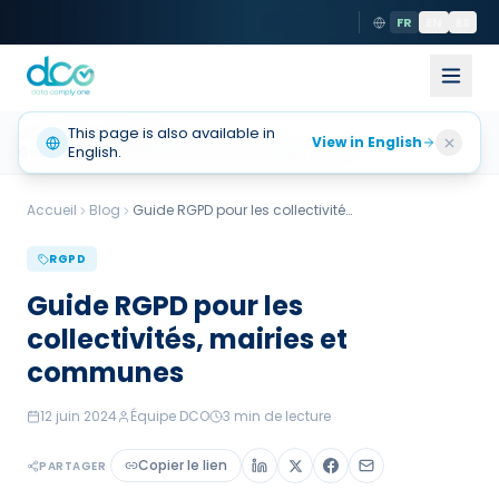
FR
EN
ES
Accueil
This page is also available in
Actualités
View in English
English.
Guide RGPD Pour Les Collectivites Mairies Et C…
Accueil
Blog
Guide RGPD pour les collectivités,
...
RGPD
Guide RGPD pour les
collectivités, mairies et
communes
12 juin 2024
Équipe DCO
3
min de lecture
Copier le lien
PARTAGER