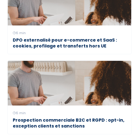
6
min
DPO externalisé pour e-commerce et SaaS :
cookies, profilage et transferts hors UE
6
min
Prospection commerciale B2C et RGPD : opt-in,
exception clients et sanctions