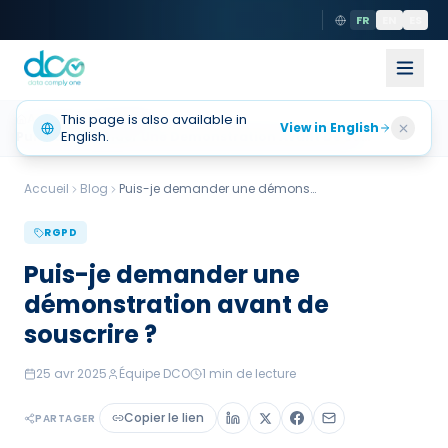
FR
EN
ES
Accueil
This page is also available in
Actualités
View in English
English.
Puis Je Demander Une Demonstration Avant De So…
Accueil
Blog
Puis-je demander une démonstration avant
...
RGPD
Puis-je demander une
démonstration avant de
souscrire ?
25 avr 2025
Équipe DCO
1
min de lecture
Copier le lien
PARTAGER