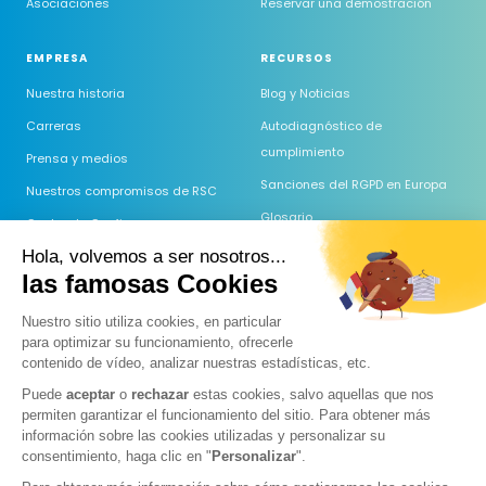
Asociaciones
Reservar una demostración
EMPRESA
RECURSOS
Nuestra historia
Blog y Noticias
Carreras
Autodiagnóstico de
cumplimiento
Prensa y medios
Sanciones del RGPD en Europa
Nuestros compromisos de RSC
Glosario
Centro de Confianza
Comparación de software RGPD
Hola, volvemos a ser nosotros...
Comprometidos con la Etiqueta
las famosas Cookies
RGPD
Comparación de DPO externo
Centro de ayuda
Nuestro sitio utiliza cookies, en particular
para optimizar su funcionamiento, ofrecerle
Preguntas Frecuentes
contenido de vídeo, analizar nuestras estadísticas, etc.
Guide AI Act
Puede
aceptar
o
rechazar
estas cookies, salvo aquellas que nos
Comparatif des IA (RGPD)
permiten garantizar el funcionamiento del sitio. Para obtener más
información sobre las cookies utilizadas y personalizar su
Prospection & IA 2026
consentimiento, haga clic en "
Personalizar
".