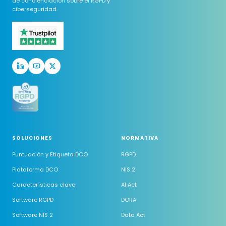
de concienciación sobre el RGPD y
ciberseguridad.
SOLUCIONES
NORMATIVA
Puntuación y Etiqueta DCO
RGPD
Plataforma DCO
NIS 2
Características clave
AI Act
Software RGPD
DORA
Software NIS 2
Data Act