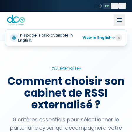
FR
EN
ES
Accueil
This page is also available in
Solutions
RSSI externalisé
Choisir Son Prestataire
View in English
English.
RSSI externalisé
Comment choisir son
cabinet de RSSI
externalisé ?
8 critères essentiels pour sélectionner le
partenaire cyber qui accompagnera votre