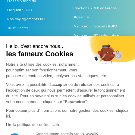
Presse & médias
Sanctions RGPD en Europe
Plaquette DCO
Glossaire
Nos engagements RSE
Comparatif logiciels RGPD
Trust Center
Comparatif DPO externalisé
Label Engagé RGPD
Guides & Modèles
Hello, c'est encore nous...
les fameux Cookies
Webinaires
Centre d'aide
Notre site utilise des cookies, notamment
pour optimiser son fonctionnement, vous
FAQ
proposer du
contenu vidéo, analyser nos statistiques, etc.
Guide AI Act
Vous avez la possibilité d’
accepter
ou de
refuser
ces cookies, à
Comparatif des IA (RGPD)
l’exception de ceux qui nous permettent d’assurer le fonctionnement
du site. Pour en savoir plus sur les cookies utilisés et personnaliser
Prospection & IA 2026
votre consentement, cliquez sur "
Paramétrer
".
Pour obtenir plus d'informations sur notre gestion des cookies, cliquez
ici.
Mentions légales
Politique de confidentialité
Politique cookies
Lire la politique de confidentialité
Exercer mes droits sur mes données personnelles
©
2026
Data Comply One.
Tous droits réservés
.
Demander une démo
Consentements certifiés par