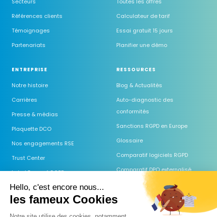
Secteurs
Toutes les offres
Références clients
Calculateur de tarif
Témoignages
Essai gratuit 15 jours
Partenariats
Planifier une démo
ENTREPRISE
RESSOURCES
Notre histoire
Blog & Actualités
Carrières
Auto-diagnostic des
conformités
Presse & médias
Sanctions RGPD en Europe
Plaquette DCO
Glossaire
Nos engagements RSE
Comparatif logiciels RGPD
Trust Center
Comparatif DPO externalisé
Label Engagé RGPD
Guides & Modèles
Hello, c'est encore nous...
les fameux Cookies
Webinaires
Centre d'aide
Notre site utilise des cookies, notamment