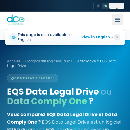
FR
EN
ES
Accueil
This page is also available in
Alternative
Eqs Data Legal Drive
View in English
English.
Accueil
›
Comparatif logiciels RGPD
›
Alternative à
EQS Data
Legal Drive
COMPARATIF FACTUEL
EQS Data Legal Drive
ou
Data Comply One
?
Vous comparez EQS Data Legal Drive et Data
Comply One ?
EQS Data Legal Drive est un logiciel
RGPD du groupe EQS, co-développé avec un