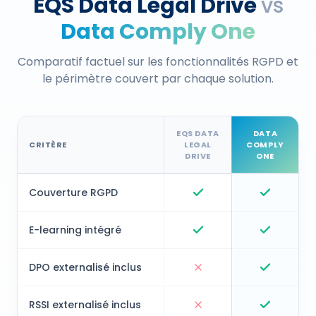
EQS Data Legal Drive
vs
Data Comply One
Comparatif factuel sur les fonctionnalités RGPD et
le périmètre couvert par chaque solution.
EQS DATA
DATA
CRITÈRE
LEGAL
COMPLY
DRIVE
ONE
Comparatif
EQS Data Legal Drive
vs Data Comply One s
Couverture RGPD
EQS Data Legal Drive
Data Com
E-learning intégré
EQS Data Legal Drive
Data Com
DPO externalisé inclus
EQS Data Legal Drive
Data Com
RSSI externalisé inclus