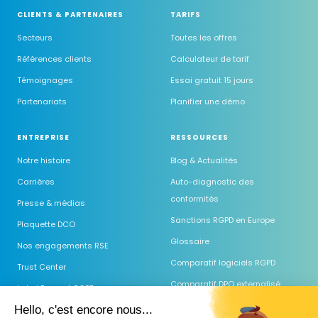
CLIENTS & PARTENAIRES
TARIFS
Secteurs
Toutes les offres
Références clients
Calculateur de tarif
Témoignages
Essai gratuit 15 jours
Partenariats
Planifier une démo
ENTREPRISE
RESSOURCES
Notre histoire
Blog & Actualités
Carrières
Auto-diagnostic des
conformités
Presse & médias
Sanctions RGPD en Europe
Plaquette DCO
Glossaire
Nos engagements RSE
Comparatif logiciels RGPD
Trust Center
Comparatif DPO externalisé
Label Engagé RGPD
Guides & Modèles
Hello, c'est encore nous...