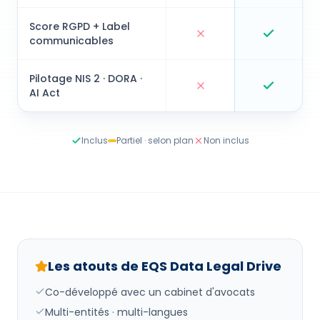
EQS Data Legal Drive
Data Com
Score RGPD + Label
communicables
EQS Data Legal Drive
Data Com
Pilotage NIS 2 · DORA ·
AI Act
EQS Data Legal Drive
Data Com
Inclus
Partiel · selon plan
Non inclus
Les atouts de
EQS Data Legal Drive
Co-développé avec un cabinet d'avocats
Multi-entités · multi-langues