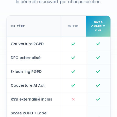
le périmètre couvert par chaque solution.
DATA
CRITÈRE
WITIK
COMPLY
ONE
Comparatif
Witik
vs Data Comply One sur les critères
Couverture RGPD
Witik
:
Inclus
Data Com
DPO externalisé
Witik
:
Inclus
Data Com
E-learning RGPD
Witik
:
Inclus
Data Com
Couverture AI Act
Witik
:
Inclus
Data Com
RSSI externalisé inclus
Witik
:
Non inclus
Data Com
Score RGPD + Label