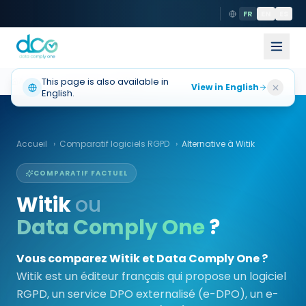
FR
EN
ES
Accueil
This page is also available in
Alternative
Witik
View in English
English.
Accueil
›
Comparatif logiciels RGPD
›
Alternative à
Witik
COMPARATIF FACTUEL
Witik
ou
Data Comply One
?
Vous comparez Witik et Data Comply One ?
Witik est un éditeur français qui propose un logiciel
RGPD, un service DPO externalisé (e-DPO), un e-