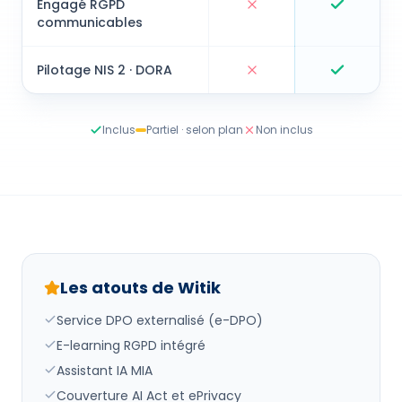
Engagé RGPD
Witik
:
Non inclus
Data Com
communicables
Pilotage NIS 2 · DORA
Witik
:
Non inclus
Data Com
Inclus
Partiel · selon plan
Non inclus
Les atouts de
Witik
Service DPO externalisé (e-DPO)
E-learning RGPD intégré
Assistant IA MIA
Couverture AI Act et ePrivacy