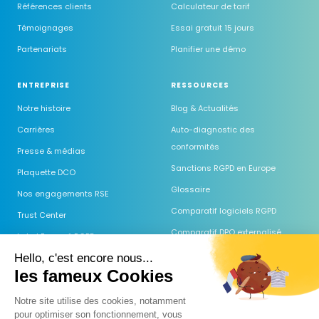
Références clients
Calculateur de tarif
Témoignages
Essai gratuit 15 jours
Partenariats
Planifier une démo
ENTREPRISE
RESSOURCES
Notre histoire
Blog & Actualités
Carrières
Auto-diagnostic des
conformités
Presse & médias
Sanctions RGPD en Europe
Plaquette DCO
Glossaire
Nos engagements RSE
Comparatif logiciels RGPD
Trust Center
Comparatif DPO externalisé
Label Engagé RGPD
Guides & Modèles
Hello, c'est encore nous...
les fameux Cookies
Webinaires
Centre d'aide
Notre site utilise des cookies, notamment
pour optimiser son fonctionnement, vous
FAQ