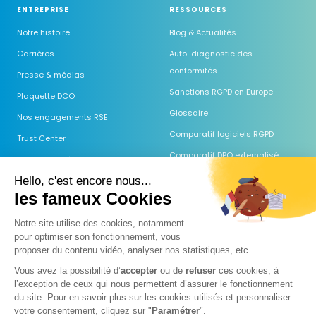
ENTREPRISE
RESSOURCES
Notre histoire
Blog & Actualités
Carrières
Auto-diagnostic des
conformités
Presse & médias
Sanctions RGPD en Europe
Plaquette DCO
Glossaire
Nos engagements RSE
Comparatif logiciels RGPD
Trust Center
Comparatif DPO externalisé
Label Engagé RGPD
Guides & Modèles
Hello, c'est encore nous...
les fameux Cookies
Webinaires
Centre d'aide
Notre site utilise des cookies, notamment
pour optimiser son fonctionnement, vous
FAQ
proposer du
contenu vidéo, analyser nos statistiques, etc.
Guide AI Act
Vous avez la possibilité d’
accepter
ou de
refuser
ces cookies, à
Comparatif des IA (RGPD)
l’exception de ceux qui nous permettent d’assurer le fonctionnement
du site. Pour en savoir plus sur les cookies utilisés et personnaliser
Prospection & IA 2026
votre consentement, cliquez sur "
Paramétrer
".