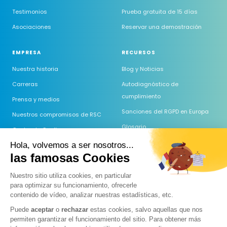
Testimonios
Prueba gratuita de 15 días
Asociaciones
Reservar una demostración
EMPRESA
RECURSOS
Nuestra historia
Blog y Noticias
Carreras
Autodiagnóstico de
cumplimiento
Prensa y medios
Sanciones del RGPD en Europa
Nuestros compromisos de RSC
Glosario
Centro de Confianza
Comparación de software RGPD
Hola, volvemos a ser nosotros...
Comprometidos con la Etiqueta
las famosas Cookies
RGPD
Comparación de DPO externo
Centro de ayuda
Nuestro sitio utiliza cookies, en particular
para optimizar su funcionamiento, ofrecerle
Preguntas Frecuentes
contenido de vídeo, analizar nuestras estadísticas, etc.
Guide AI Act
Puede
aceptar
o
rechazar
estas cookies, salvo aquellas que nos
Comparatif des IA (RGPD)
permiten garantizar el funcionamiento del sitio. Para obtener más