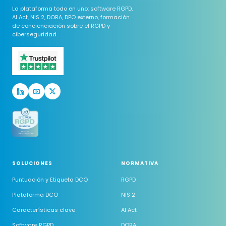
La plataforma todo en uno: software RGPD,
AI Act, NIS 2, DORA, DPO externo, formación
de concienciación sobre el RGPD y
ciberseguridad.
SOLUCIONES
NORMATIVA
Puntuación y Etiqueta DCO
RGPD
Plataforma DCO
NIS 2
Características clave
AI Act
Software RGPD
DORA