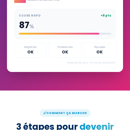
SCORE RGPD
+8 pts
87
%
Registres
Procédures
Équipes
OK
OK
OK
Powered by DCO · En toute discrétion
COMMENT ÇA MARCHE
3 étapes pour
devenir