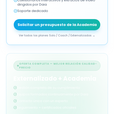
Cuestionarios interactivos y extractos de vídeo
dirigidos por Daia
Soporte dedicado
Solicitar un presupuesto de la Academia
Ver todos los planes Solo / Coach / Externalizados
→
OFERTA COMPLETA — MEJOR RELACIÓN CALIDAD-
PRECIO
Externalizado + Academia
Gestión completa de su cumplimiento
Equipos formados continuamente por Daia
Contacto único con un experto
Seguimiento + certificados oficiales