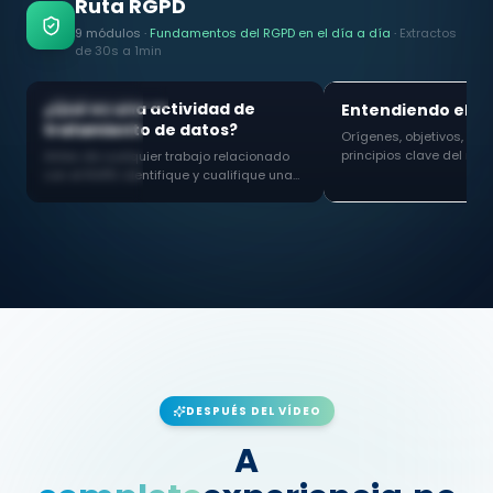
Ruta RGPD
9
módulos
·
Fundamentos del RGPD en el día a día
·
Extractos
de 30s a 1min
3:10
PRÓXIMAMENTE
PRÓXIMAMENTE
MÓDULO
01
MÓDULO
02
¿Qué es una actividad de
Entendiendo el R
tratamiento de datos?
Orígenes, objetivos, san
principios clave del re
Antes de cualquier trabajo relacionado
que configura todo el e
con el RGPD: identifique y cualifique una
actividad de tratamiento. Conceptos
clave explicados de forma sencilla.
DESPUÉS DEL VÍDEO
A