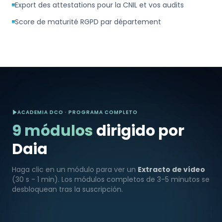
Export des attestations pour la CNIL et vos audits
Score de maturité RGPD par département
ACADEMIA DCO
·
PROGRAMA COMPLETO
9
módulos
dirigido por
Daia
Haga clic en un módulo para ver un
Extracto de vídeo
(30 s - 1 min). Los módulos completos de 3-5 minutos se
desbloquean tras la suscripción.