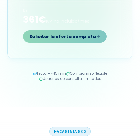
DE
361€
IVA no incluido/mes
Solicitar la oferta completa
1 ruta = ~45 min
Compromiso flexible
Usuarios de consulta ilimitados
ACADEMIA DCO