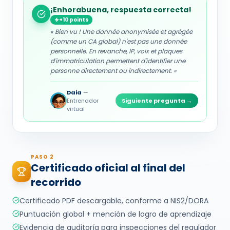
¡Enhorabuena, respuesta correcta!
+10 points
«
Bien vu ! Une donnée anonymisée et agrégée
(comme un CA global) n'est pas une donnée
personnelle. En revanche, IP, voix et plaques
d'immatriculation permettent d'identifier une
personne directement ou indirectement.
»
Daia
—
Entrenador
Siguiente pregunta
→
virtual
PASO 2
Certificado oficial al final del
recorrido
Certificado PDF descargable, conforme a NIS2/DORA
Puntuación global + mención de logro de aprendizaje
Evidencia de auditoría para inspecciones del regulador