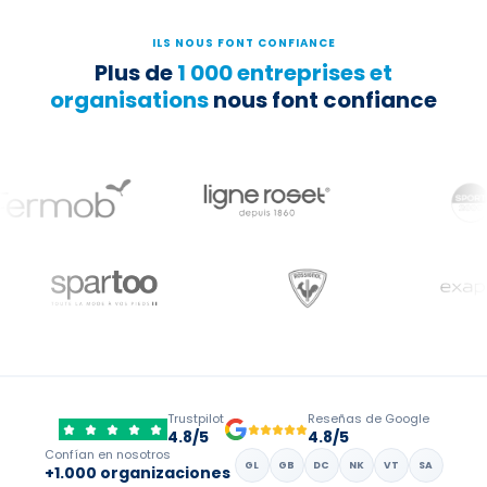
ILS NOUS FONT CONFIANCE
Plus de
1 000 entreprises et
organisations
nous font confiance
Trustpilot
Reseñas de Google
4.8/5
4.8/5
Confían en nosotros
GL
GB
DC
NK
VT
SA
+1.000 organizaciones